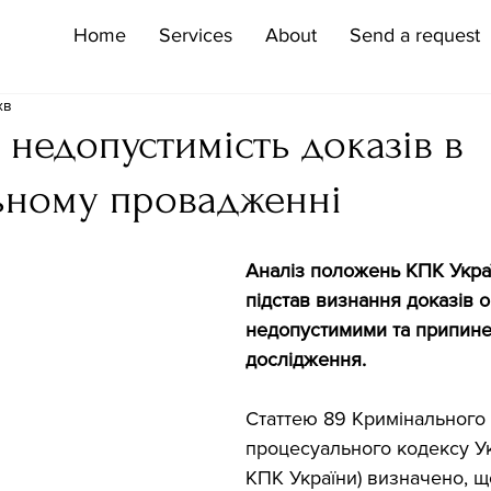
Home
Services
About
Send a request
хв
недопустимість доказів в
ьному провадженні
Аналіз положень КПК Укра
підстав визнання доказів 
недопустимими та припине
дослідження.
Статтею 89 Кримінального 
процесуального кодексу Укр
КПК України) визначено, щ