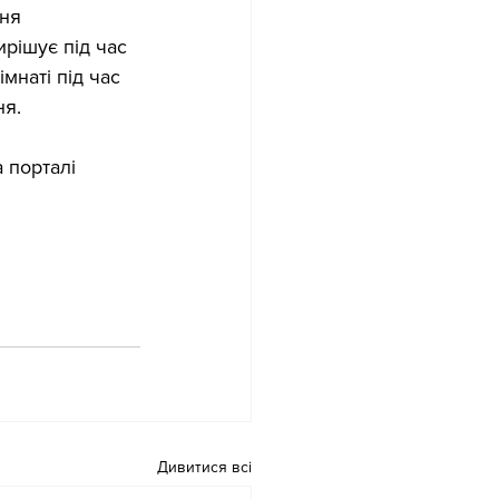
ня 
ирішує під час 
імнаті під час 
ня.
 порталі 
Дивитися всі