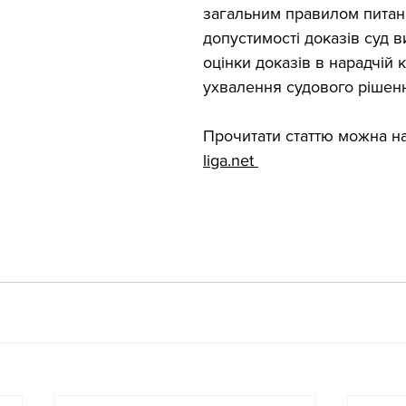
загальним правилом питан
допустимості доказів суд в
оцінки доказів в нарадчій к
ухвалення судового рішен
Прочитати статтю можна на
liga.net 