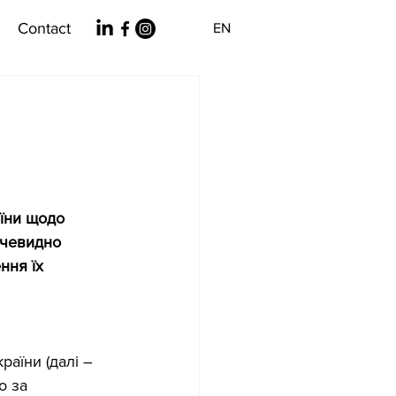
Contact
EN
їни щодо 
очевидно 
ння їх 
аїни (далі – 
о за 