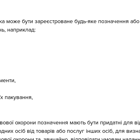
ка може бути зареєстроване будь-яке позначення або 
нь, наприклад:
менти,
їх пакування,
вової охорони позначення мають бути придатні для ві
одних осіб від товарів або послуг інших осіб, для виз
ової охорони та, звичайно, відповідати умовам наданн