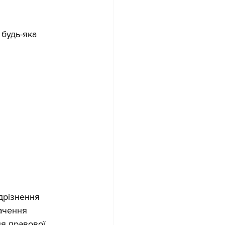
будь-яка 
дрізнення 
начення 
я правової 