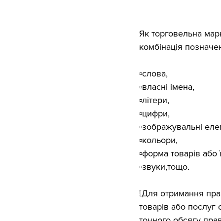
Як торговельна мар
комбінація позначе
▫️слова,
▫️власні імена,
▫️літери,
▫️цифри,
▫️зображувальні еле
▫️кольори,
▫️форма товарів або 
▫️звуки,тощо.
❕Для отримання пра
товарів або послуг 
точного обсягу прав