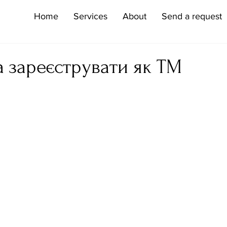
Home
Services
About
Send a request
 зареєструвати як ТМ